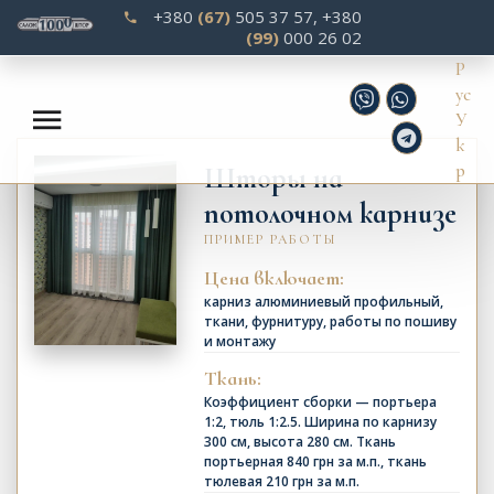
‎+380
(67)
505 37 57
, ‎
+380
(99)
000 26 02
Р
ус
У
к
р
Шторы на
потолочном карнизе
ПРИМЕР РАБОТЫ
Цена включает:
карниз алюминиевый профильный,
ткани, фурнитуру, работы по пошиву
и монтажу
Ткань:
Коэффициент сборки — портьера
1:2, тюль 1:2.5. Ширина по карнизу
300 см, высота 280 см. Ткань
портьерная 840 грн за м.п., ткань
тюлевая 210 грн за м.п.