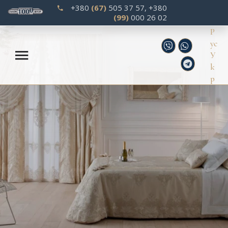
‎+380
(67)
505 37 57
, ‎
+380
(99)
000 26 02
Р
ус
У
к
р
Галерея