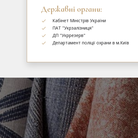
Державні органи:
Кабінет Міністрів України
ПАТ "Укрзалізниця"
ДП "Укррезерв"
Департамент поліції охрани в м.Київ
Отримати консультацію 
‎+38