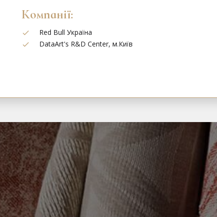
Компанії:
Red Bull Україна
DataArt's R&D Center, м.Київ
з індивідуального пошиття шт
0
(67)
505 37 57
,
‎
+380
(99)
000 