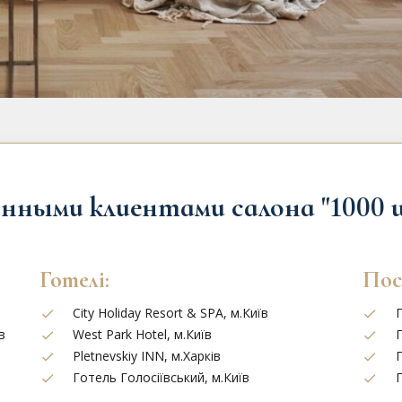
нными клиентами салона "1000 ш
Готелі:
Пос
City Holiday Resort & SPA, м.Київ
П
в
West Park Hotel, м.Київ
Pletnevskiy INN, м.Харків
П
Готель Голосіївський, м.Київ
П