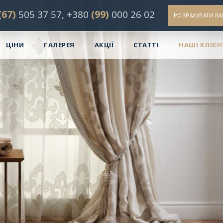
(67)
505 37 57
, ‎
+380
(99)
000 26 02
РОЗРАХУВАТИ ВА
ЦІНИ
ГАЛЕРЕЯ
АКЦІЇ
СТАТТІ
НАШІ КЛІЄ