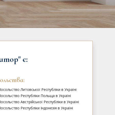
тор" є:
ольства:
осольство Литовської Республіки в Україні
Посольство Республіки Польща в Україні
осольство Австрійської Республіки в Україні
осольство Республіки Індонезія в Україні