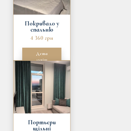
Покривало у
спальню
4 360 грн
Дета
льніш
е
Портьєри
щільні