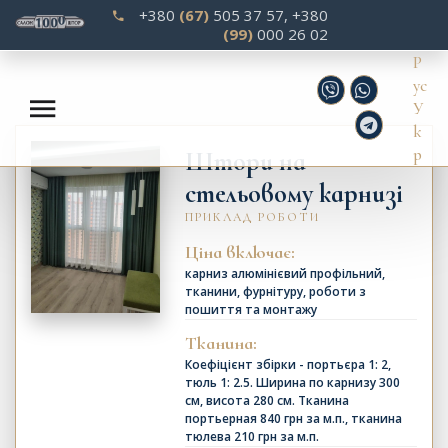
‎+380
(67)
505 37 57
, ‎
+380
(99)
000 26 02
Р
ус
У
к
р
Штори на
стельовому карнизі
ПРИКЛАД РОБОТИ
Ціна включає:
карниз алюмінієвий профільний,
тканини, фурнітуру, роботи з
пошиття та монтажу
Тканина:
Коефіцієнт збірки - портьєра 1: 2,
тюль 1: 2.5. Ширина по карнизу 300
см, висота 280 см. Тканина
портьерная 840 грн за м.п., тканина
тюлева 210 грн за м.п.