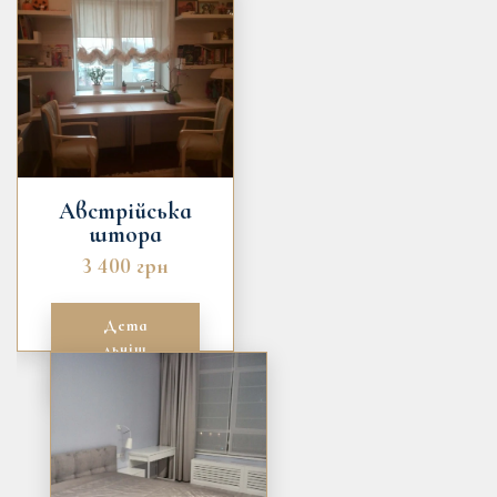
Австрійська
штора
3 400 грн
Дета
льніш
е