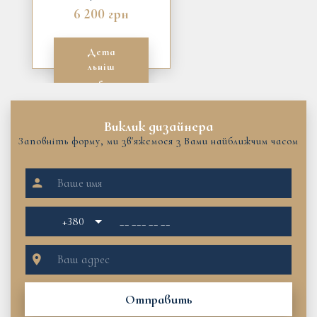
6 200 грн
Дета
льніш
е
Виклик дизайнера
Заповніть форму, ми зв'яжемося з Вами найближчим часом
+380
Отправить